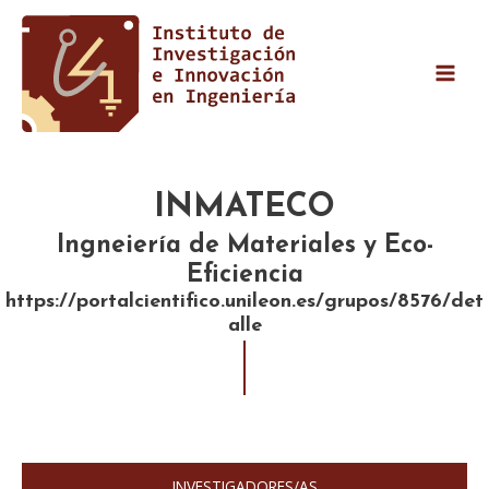
Ir
MAI
al
MEN
contenido
INMATECO
Ingneiería de Materiales y Eco-
Eficiencia
https://portalcientifico.unileon.es/grupos/8576/det
alle
INVESTIGADORES/AS